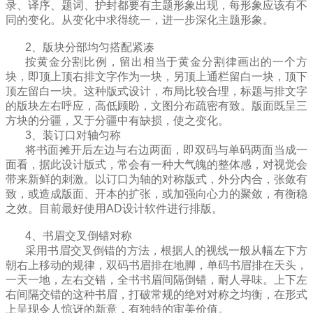
录、译序、题词、护封都要有主题形象出现，每形象应该有不
同的变化。从变化中求得统一，进一步深化主题形象。
2、
版块分部均匀搭配紧凑
按黄金分割比例，留出相当于黄金分割律画出的一个方
块，即顶上顶右排文字作为一块，另顶上通栏留白一块，顶下
顶左留白一块。这种版式设计，布局比较合理，标题与排文字
的版块左右呼应，高低顾盼，文图分布疏密有致。版面既呈三
方块的分疆，又于分疆中有缺损，使之变化。
3、装订口
对
轴
匀称
将书面摊开后左边与右边两面，即双码与单码两面当成一
面看，据此设计版式，常会有一种大气魄的整体感，对视觉会
带来新鲜的刺激。以订口为轴的对称版式，外分内合，张敛有
致，或造成版面、开本的扩张，或加强向心力的聚敛，有衡稳
之效。目前最好使用AD设计软件进行排版。
4、
书眉交叉倒错对称
采用书眉交叉倒错的方法，根据人的视线一般从幅左下方
朝右上移动的规律，双码书眉排在地脚，单码书眉排在天头，
一天一地，左右交错，全书书眉间隔倒错，耐人寻味。上下左
右间隔交错的这种书眉，打破常规的绝对对称之均衡，在形式
上呈现令人惊讶的新意，有独特的审美价值。