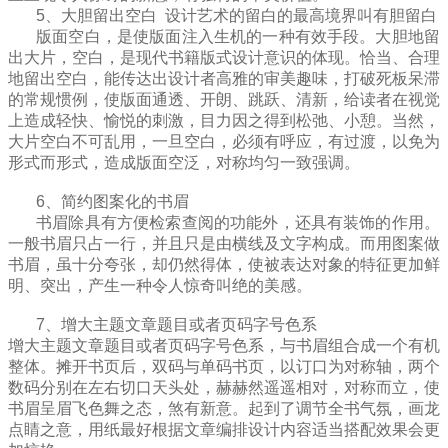
5、
大胆留出空白 设计艺术的留白的最高境界叫有胆留白
版面空白，是使版面注入生机的一种有效手段。大胆地留
出大片，空白，是现代书籍版式设计意识的体现。恰当、合理
地留出空白，能传达出设计者高雅的审美趣味，打破死板呆滞
的常规惯例，使版面通透、开朗、跳跃、清新，给读者在视觉
上造成轻快、愉悦的刺激，目力因之得到松弛、小憩。当然，
大片空白不可乱用，一旦空白，必须有呼应，有过渡，以免为
形式而形式，造成版面空泛，对称均匀一致强调。
6、简约图案化的书眉
书眉除具有方便检索查阅的功能外，还具有装饰的作用。
一般书眉只占一行，并且只是由横线及文字构成。而用图案做
书眉，虽十分夸张，却仍然得体，使被表达对象的特征更加鲜
明、突出，产生一种令人惊奇叫绝的美感。
7、
增大
主题文章题目或者
页码字号色系
增大主题文章题目或者
页码字号
色系
，与书眉组合成一个有机
整体。摊开书页后，双码与单码书页，以订口为对称轴，两个
数码分别在左右切口天头处，赫赫然遥遥相对，对称而立，使
书眉呈眉飞色舞之态，煞有新意。起到了调节全书气氛，画龙
点睛之意
，用纸最好根据文章编排设计内容适当搭配效果会更